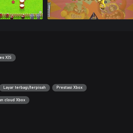
es X|S
Layar terbagi/terpisah
Prestasi Xbox
n cloud Xbox