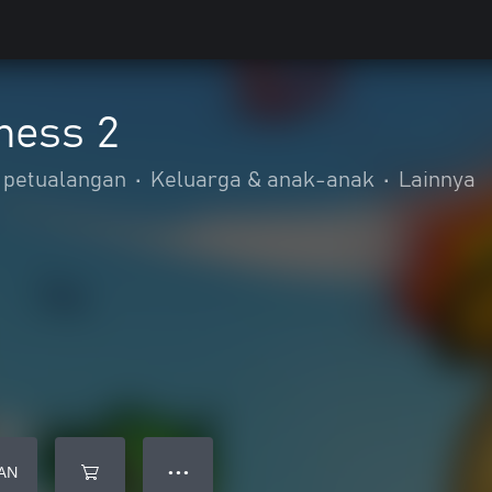
mess 2
 petualangan
•
Keluarga & anak-anak
•
Lainnya
AN
● ● ●