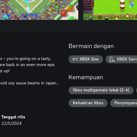
Bermain dengan
s – you’re going on a tasty,
XBOX One
XBOX Seri
 are back in an even more epic
gs up!
Kemampuan
 avoid soy sauce beams in Japan…
Xbox multipemain lokal (2-4)
Kehadiran Xbox
Penyimpana
Tanggal rilis
22/5/2024