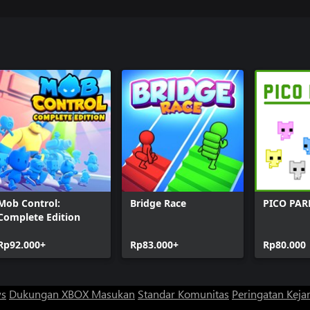
Mob Control:
Bridge Race
PICO PAR
Complete Edition
Rp92.000+
Rp83.000+
Rp80.000
ws
Dukungan XBOX
Masukan
Standar Komunitas
Peringatan Kejan