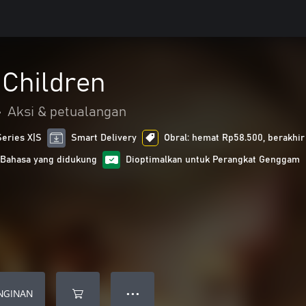
 Children
•
Aksi & petualangan
Series X|S
Smart Delivery
Obral: hemat Rp58.500, berakhir
 Bahasa yang didukung
Dioptimalkan untuk Perangkat Genggam
NGINAN
● ● ●