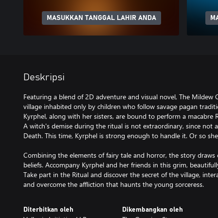
MASUKKAN TANGGAL LAHIR ANDA
M
Deskripsi
Featuring a blend of 2D adventure and visual novel, The Mildew Ch
village inhabited only by children who follow savage pagan tradi
Kyrphel, along with her sisters, are bound to perform a macabre Rit
A witch's demise during the ritual is not extraordinary, since not 
Death. This time, Kyrphel is strong enough to handle it. Or so sh
Combining the elements of fairy tale and horror, the story draws
beliefs. Accompany Kyrphel and her friends in this grim, beautif
Take part in the Ritual and discover the secret of the village, intera
and overcome the affliction that haunts the young sorceress.
Diterbitkan oleh
Dikembangkan oleh