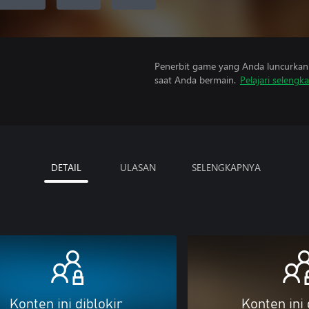
Penerbit game yang Anda luncurkan 
saat Anda bermain.
Pelajari selengk
DETAIL
ULASAN
SELENGKAPNYA
Konten ini diblokir
Konten ini 