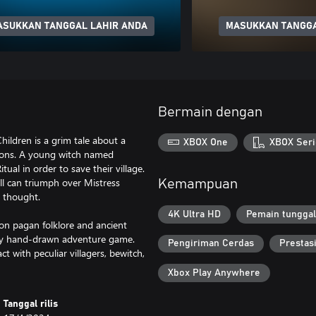
ASUKKAN TANGGAL LAHIR ANDA
MASUKKAN TANGGA
Bermain dengan
ildren is a grim tale about a
XBOX One
XBOX Seri
tions. A young witch named
ual in order to save their village.
all can triumph over Mistress
Kemampuan
e thought.
4K Ultra HD
Pemain tunggal
 on pagan folklore and ancient
ully hand-drawn adventure game.
Pengiriman Cerdas
Prestas
ct with peculiar villagers, bewitch,
Xbox Play Anywhere
Tanggal rilis