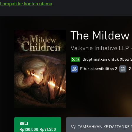
Lompati ke konten utama
The Mildew
Valkyrie Initiative LLP
Dioptimalkan untuk Xbox 
Fitur aksesibilitas 2
2
BELI
TAMBAHKAN KE DAFTAR KEI
Rp130.000
Rp71.500