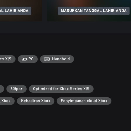
L LAHIR ANDA
MASUKKAN TANGGAL LAHIR ANDA
es X|S
PC
Handheld
60fps+
Optimized for Xbox Series X|S
i Xbox
Kehadiran Xbox
Penyimpanan cloud Xbox