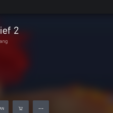
ief 2
tang
AN
● ● ●