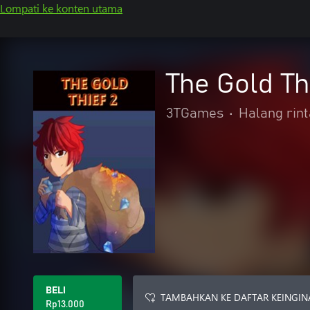
Lompati ke konten utama
The Gold Th
3TGames
•
Halang rin
BELI
TAMBAHKAN KE DAFTAR KEINGIN
Rp13.000