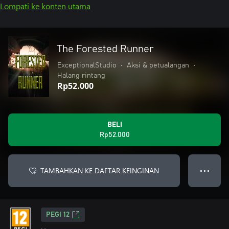
Lompati ke konten utama
The Forested Runner
ExceptionalStudio
•
Aksi & petualangan
•
Halang rintang
Rp52.000
BELI
Rp52.000
TAMBAHKAN KE DAFTAR KEINGINAN
● ● ●
PEGI 12