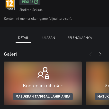
PEGI 12
Sindiran Seksual
Konten ini memerlukan game (dijual terpisah).
DETAIL
ULASAN
SELENGKAPNYA
Galeri
Konten ini diblokir
Ko
MASUKKAN TANGGAL LAHIR ANDA
MASUK