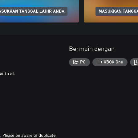
ASUKKAN TANGGAL LAHIR ANDA
MASUKKAN TANGGA
Bermain dengan
PC
XBOX One
r to all.
t. Please be aware of duplicate