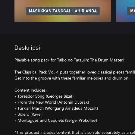
MASUKKAN TANGGAL LAHIR ANDA
M
Deskripsi
Playable song pack for Taiko no Tatsujin: The Drum Master!
The Classical Pack Vol. 4 puts together loved classical pieces familia
Get into the groove with these familiar melodies and drum on!
Content includes:
- Toreador Song (Georges Bizet)
- From the New World (Antonín Dvorák)
- Turkish March (Wolfgang Amadeus Mozart)
- Bolero (Ravel)
- Montagues and Capulets (Sergei Prokofiev)
*This product includes content that is also sold separately as a se