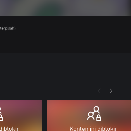
erpisah).
diblokir
Konten ini diblokir