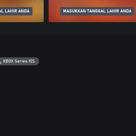
L LAHIR ANDA
MASUKKAN TANGGAL LAHIR ANDA
XBOX Series X|S