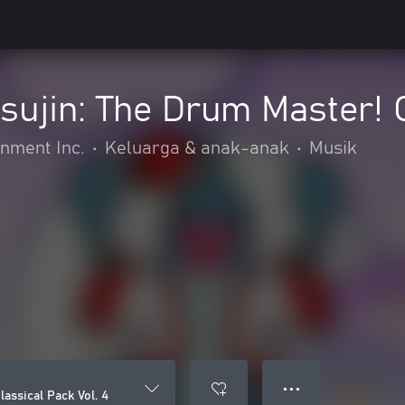
tsujin: The Drum Master! 
nment Inc.
•
Keluarga & anak-anak
•
Musik
● ● ●
lassical Pack Vol. 4