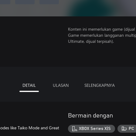
Konten ini memerlukan game (dijual t
Game memerlukan langganan multipe
Ultimate, dijual terpisah).
DETAIL
ULASAN
SELENGKAPNYA
Bermain dengan
 modes like Taiko Mode and Great
XBOX Series X|S
PC