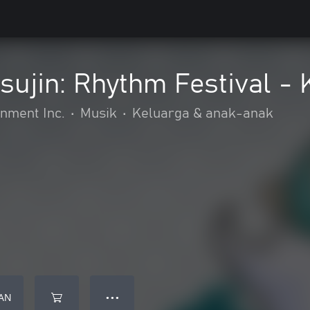
tsujin: Rhythm Festival 
nment Inc.
•
Musik
•
Keluarga & anak-anak
AN
● ● ●