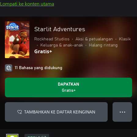
Lompati ke konten utama
Starlit Adventures
Rockhead Studios
•
Aksi & petualangan
•
Klasik
•
Keluarga & anak-anak
•
Halang rintang
Gratis+
11 Bahasa yang didukung
DAPATKAN
Gratis+
TAMBAHKAN KE DAFTAR KEINGINAN
● ● ●