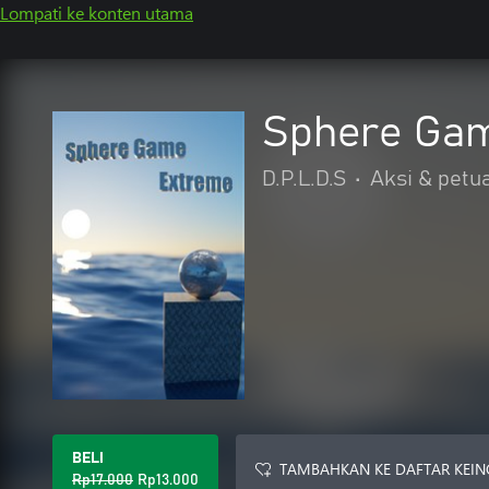
Lompati ke konten utama
Sphere Ga
D.P.L.D.S
•
Aksi & petu
BELI
TAMBAHKAN KE DAFTAR KEIN
Rp17.000
Rp13.000