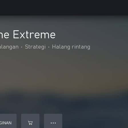
me Extreme
alangan
•
Strategi
•
Halang rintang
GINAN
● ● ●