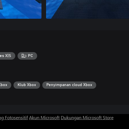
es X|S
PC
Xbox
Klub Xbox
Penyimpanan cloud Xbox
g Fotosensitif
Akun Microsoft
Dukungan Microsoft Store