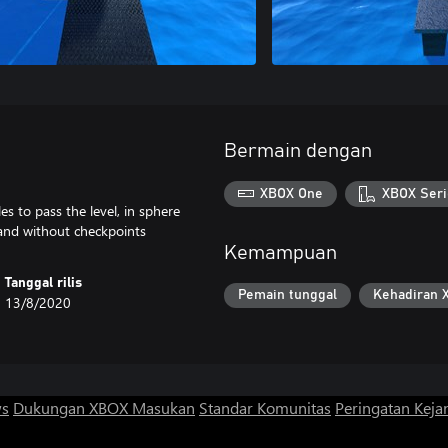
Bermain dengan
XBOX One
XBOX Seri
s to pass the level, in sphere
Kemampuan
Tanggal rilis
Pemain tunggal
Kehadiran 
13/8/2020
ws
Dukungan XBOX
Masukan
Standar Komunitas
Peringatan Kejan