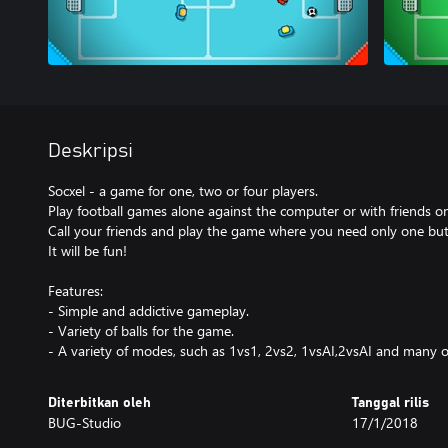
Deskripsi
Socxel - a game for one, two or four players.
Play football games alone against the computer or with friends o
Call your friends and play the game where you need only one bu
It will be fun!
Features:
- Simple and addictive gameplay.
- Variety of balls for the game.
- A variety of modes, such as 1vs1, 2vs2, 1vsAI,2vsAI and many o
Diterbitkan oleh
Tanggal rilis
BUG-Studio
17/1/2018