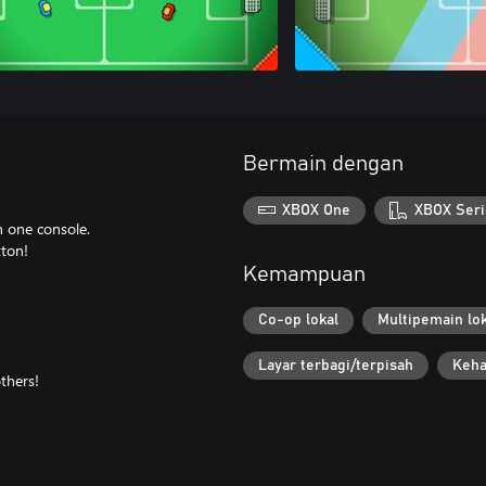
Bermain dengan
XBOX One
XBOX Seri
n one console.
tton!
Kemampuan
Co-op lokal
Multipemain lok
Layar terbagi/terpisah
Keha
thers!