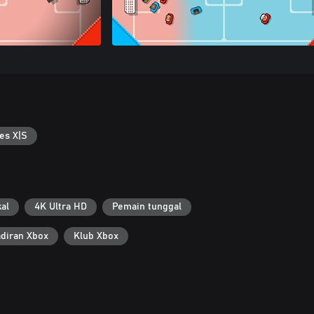
es X|S
al
4K Ultra HD
Pemain tunggal
diran Xbox
Klub Xbox