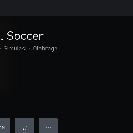
l Soccer
•
Simulasi
•
Olahraga
AN
● ● ●