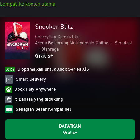
Lompati ke konten utama
Snooker Blitz
CherryPop Games Ltd
•
Arena Bertarung Multipemain Online
•
Simulasi
•
Olahraga
Gratis+
Dioptimalkan untuk Xbox Series X|S
Smart Delivery
Xbox Play Anywhere
5 Bahasa yang didukung
Sebagian Besar Kompatibel
DAPATKAN
Gratis+