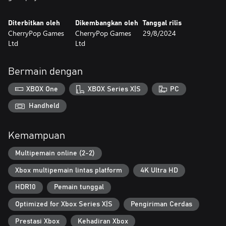
Diterbitkan oleh
Dikembangkan oleh
Tanggal rilis
CherryPop Games
CherryPop Games
29/8/2024
Ltd
Ltd
Bermain dengan
XBOX One
XBOX Series X|S
PC
Handheld
Kemampuan
Multipemain online (2-2)
Xbox multipemain lintas platform
4K Ultra HD
HDR10
Pemain tunggal
Optimized for Xbox Series X|S
Pengiriman Cerdas
Prestasi Xbox
Kehadiran Xbox