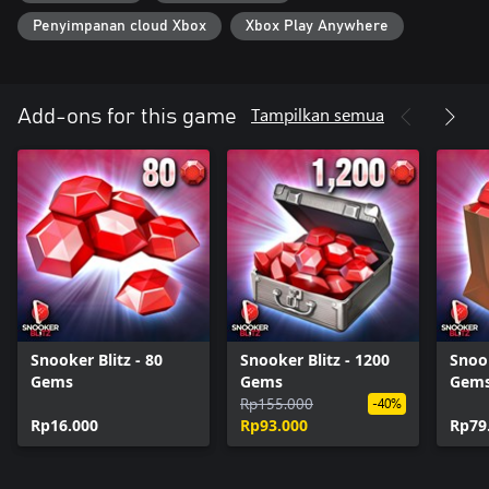
Penyimpanan cloud Xbox
Xbox Play Anywhere
Tampilkan semua
Add-ons for this game
Snooker Blitz - 80
Snooker Blitz - 1200
Snook
Gems
Gems
Gem
Rp155.000
-40%
Rp16.000
Rp93.000
Rp79