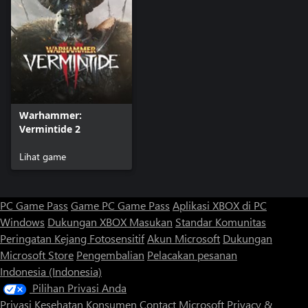
Warhammer:
Vermintide 2
Lihat game
PC Game Pass
Game PC Game Pass
Aplikasi XBOX di PC
Windows
Dukungan XBOX
Masukan
Standar Komunitas
Peringatan Kejang Fotosensitif
Akun Microsoft
Dukungan
Microsoft Store
Pengembalian
Pelacakan pesanan
Indonesia (Indonesia)
Pilihan Privasi Anda
Privasi Kesehatan Konsumen
Contact Microsoft
Privacy &