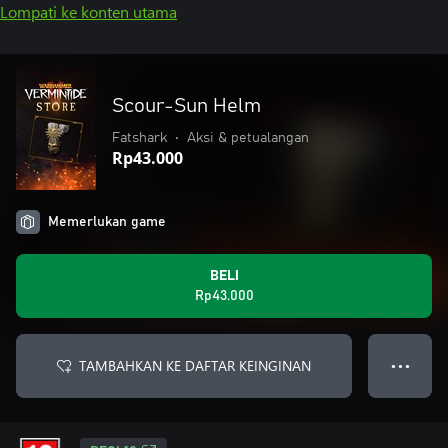
Lompati ke konten utama
Scour-Sun Helm
Fatshark
•
Aksi & petualangan
Rp43.000
Memerlukan game
BELI
Rp43.000
TAMBAHKAN KE DAFTAR KEINGINAN
● ● ●