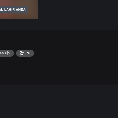
L LAHIR ANDA
es X|S
PC