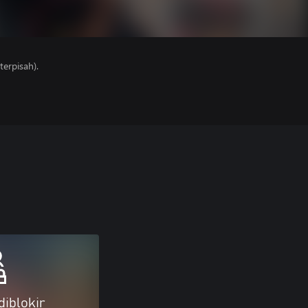
erpisah).
diblokir