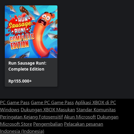
Run Sausage Run!:
Complete Edition
Rp155.000+
PC Game Pass
Game PC Game Pass
Aplikasi XBOX di PC
Windows
Dukungan XBOX
Masukan
Standar Komunitas
Peringatan Kejang Fotosensitif
Akun Microsoft
Dukungan
Microsoft Store
Pengembalian
Pelacakan pesanan
Indonesia (Indonesia)