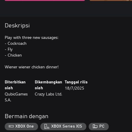
Deskripsi
Play with three new sausages:
- Cockroach
- Fly
- Chicken
Wiener wiener chicken dinner!
Diterbitkan
Dikembangkan
Tanggal rilis
18/7/2025
oleh
oleh
QubicGames
Crazy Labs Ltd.
S.A.
Bermain dengan
XBOX One
XBOX Series X|S
PC