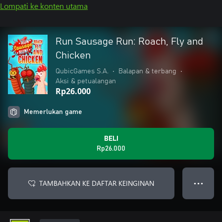
Lompati ke konten utama
Run Sausage Run: Roach, Fly and
Chicken
QubicGames S.A.
•
Balapan & terbang
•
Aksi & petualangan
Rp26.000
Memerlukan game
BELI
Rp26.000
TAMBAHKAN KE DAFTAR KEINGINAN
● ● ●