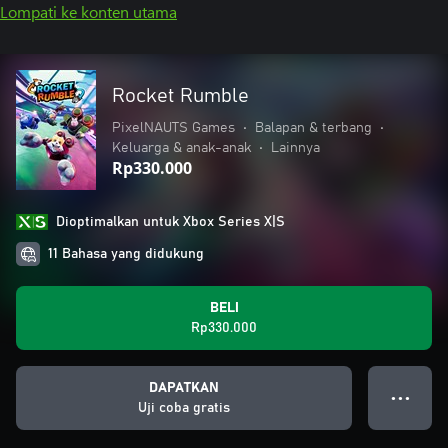
Lompati ke konten utama
Rocket Rumble
PixelNAUTS Games
•
Balapan & terbang
•
Keluarga & anak-anak
•
Lainnya
Rp330.000
Dioptimalkan untuk Xbox Series X|S
11 Bahasa yang didukung
BELI
Rp330.000
DAPATKAN
● ● ●
Uji coba gratis