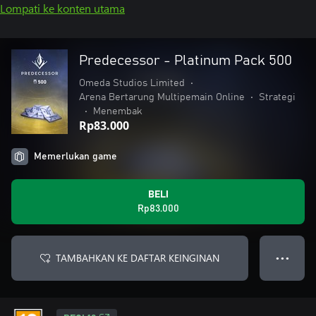
Lompati ke konten utama
Predecessor - Platinum Pack 500
Omeda Studios Limited
•
Arena Bertarung Multipemain Online
•
Strategi
•
Menembak
Rp83.000
Memerlukan game
BELI
Rp83.000
TAMBAHKAN KE DAFTAR KEINGINAN
● ● ●