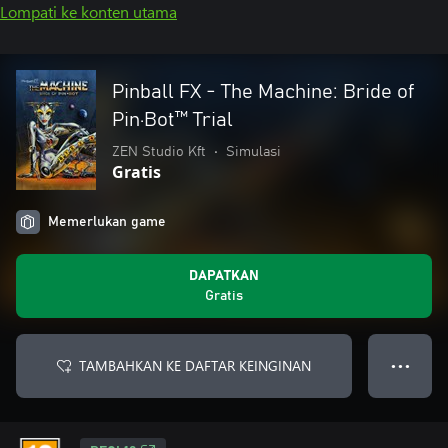
Lompati ke konten utama
Pinball FX - The Machine: Bride of
Pin·Bot™️ Trial
ZEN Studio Kft
•
Simulasi
Gratis
Memerlukan game
DAPATKAN
Gratis
TAMBAHKAN KE DAFTAR KEINGINAN
● ● ●