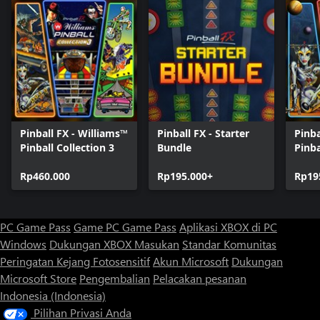
Pinball FX - Williams™
Pinball FX - Starter
Pinba
Pinball Collection 3
Bundle
Pinb
Rp460.000
Rp195.000+
Rp19
PC Game Pass
Game PC Game Pass
Aplikasi XBOX di PC
Windows
Dukungan XBOX
Masukan
Standar Komunitas
Peringatan Kejang Fotosensitif
Akun Microsoft
Dukungan
Microsoft Store
Pengembalian
Pelacakan pesanan
Indonesia (Indonesia)
Pilihan Privasi Anda