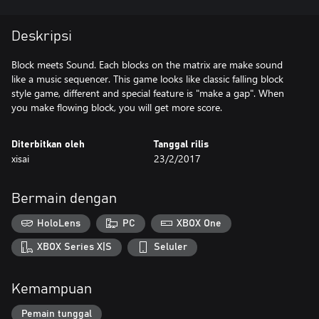
Deskripsi
Block meets Sound. Each blocks on the matrix are make sound
like a music sequencer. This game looks like classic falling block
style game, different and special feature is "make a gap". When
you make flowing block, you will get more score.
Diterbitkan oleh
Tanggal rilis
xisai
23/2/2017
Bermain dengan
HoloLens
PC
XBOX One
XBOX Series X|S
Seluler
Kemampuan
Pemain tunggal