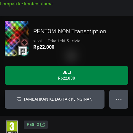
Lompati ke konten utama
PENTOMINON Transctiption
xisai
•
Teka-teki & trivia
Rp22.000
BELI
Rp22.000
TAMBAHKAN KE DAFTAR KEINGINAN
● ● ●
PEGI 3