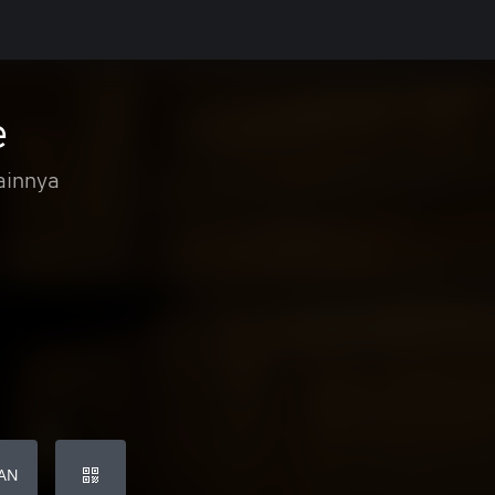
e
ainnya
AN