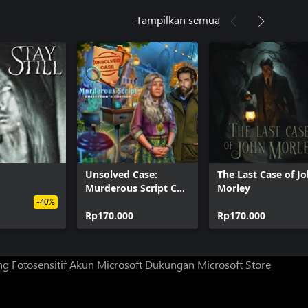
Tampilkan semua
Unsolved Case:
The Last Case of J
Murderous Script CE
Morley
Xbox
-40%
Rp170.000
Rp170.000
g Fotosensitif
Akun Microsoft
Dukungan Microsoft Store