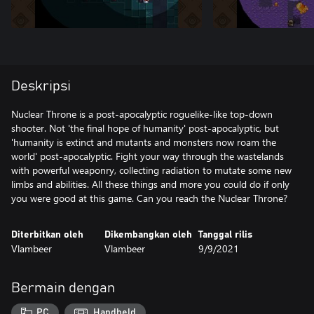
Deskripsi
Nuclear Throne is a post-apocalyptic roguelike-like top-down
shooter. Not 'the final hope of humanity' post-apocalyptic, but
'humanity is extinct and mutants and monsters now roam the
world' post-apocalyptic. Fight your way through the wastelands
with powerful weaponry, collecting radiation to mutate some new
limbs and abilities. All these things and more you could do if only
Diterbitkan oleh
Dikembangkan oleh
Tanggal rilis
Vlambeer
Vlambeer
9/9/2021
Bermain dengan
PC
Handheld