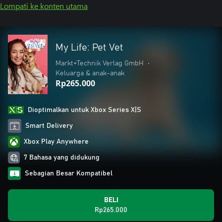
Lompati ke konten utama
My Life: Pet Vet
Markt+Technik Verlag GmbH
•
Keluarga & anak-anak
Rp265.000
Dioptimalkan untuk Xbox Series X|S
Smart Delivery
Xbox Play Anywhere
7 Bahasa yang didukung
Sebagian Besar Kompatibel
BELI
Rp265.000