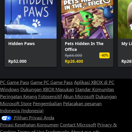
Hidden Paws
Pets Hidden In The
My Li
Office
Rp66.000
-60%
Rp52.000
Rp26.400
Rp26
PC Game Pass
Game PC Game Pass
Aplikasi XBOX di PC
Windows
Dukungan XBOX
Masukan
Standar Komunitas
Peringatan Kejang Fotosensitif
Akun Microsoft
Dukungan
Microsoft Store
Pengembalian
Pelacakan pesanan
Indonesia (Indonesia)
Pilihan Privasi Anda
Privasi Kesehatan Konsumen
Contact Microsoft
Privacy &
Cookies
Terms of Use
Trademarks
About our ads