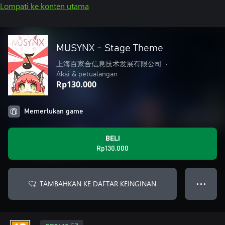
Lompati ke konten utama
MUSYNX - Stage Theme
上海百家合信息技术发展有限公司
•
Aksi & petualangan
Rp130.000
Memerlukan game
BELI
Rp130.000
TAMBAHKAN KE DAFTAR KEINGINAN
● ● ●