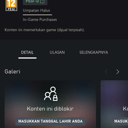
PEGI 12
Umpatan Halus
In-Game Purchases
Konten ini memerlukan game (dijual terpisah).
DETAIL
ULASAN
SELENGKAPNYA
Galeri
Konten ini diblokir
Ko
MASUKKAN TANGGAL LAHIR ANDA
MASUK