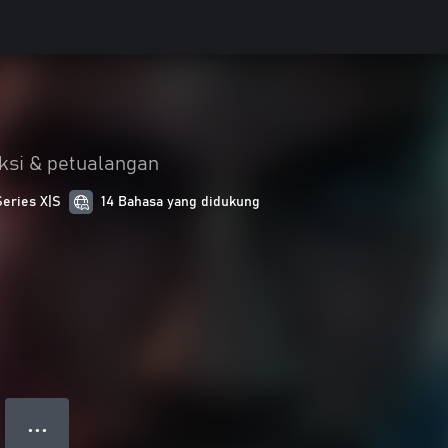
ksi & petualangan
Series X|S
14 Bahasa yang didukung
● ● ●