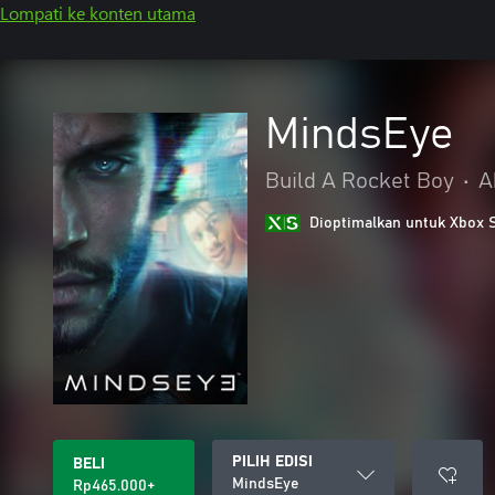
Lompati ke konten utama
MindsEye
Build A Rocket Boy
•
A
Dioptimalkan untuk Xbox 
PILIH EDISI
BELI
MindsEye
Rp465.000+