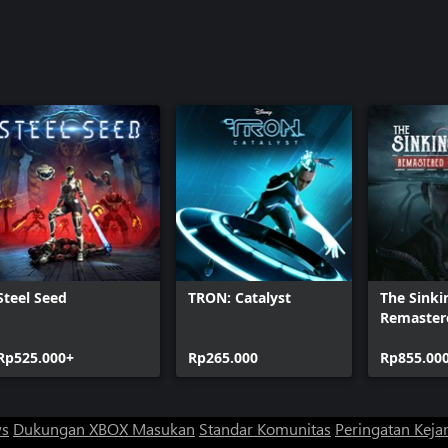
Steel Seed
TRON: Catalyst
The Sinki
Remaster
Edition
Rp525.000+
Rp265.000
Rp855.00
ws
Dukungan XBOX
Masukan
Standar Komunitas
Peringatan Kejan