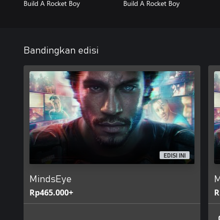
Build A Rocket Boy
Build A Rocket Boy
Bandingkan edisi
EDISI INI
MindsEye
M
Rp465.000+
R