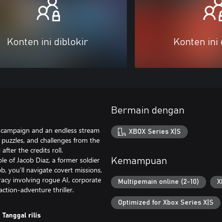
Konten ini diblokir
Konten ini 
Bermain dengan
y campaign and an endless stream
XBOX Series X|S
, puzzles, and challenges from the
ter the credits roll.
le of Jacob Diaz, a former soldier
Kemampuan
, you’ll navigate covert missions,
acy involving rogue AI, corporate
Multipemain online (2-10)
X
ction-adventure thriller.
Optimized for Xbox Series X|S
Tanggal rilis