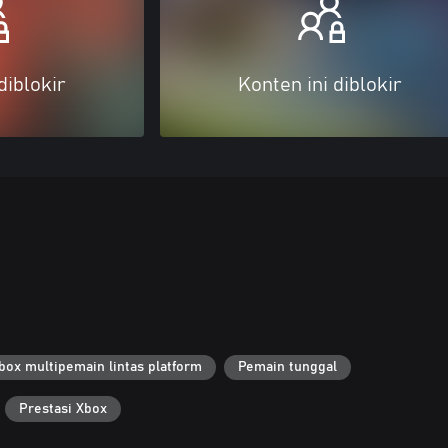
diblokir
Konten ini diblokir
box multipemain lintas platform
Pemain tunggal
Prestasi Xbox