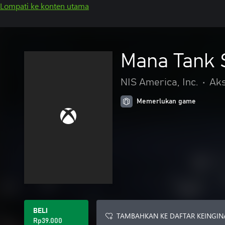
Lompati ke konten utama
Mana Tank S
NIS America, Inc.
•
Aks
Memerlukan game
BELI
TAMBAHKAN KE DAFTAR KEINGIN
Rp39.000