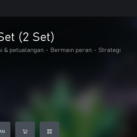
et (2 Set)
i & petualangan
•
Bermain peran
•
Strategi
AN