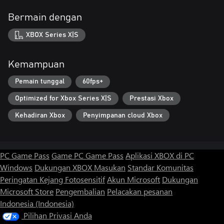
Bermain dengan
XBOX Series X|S
Kemampuan
Pemain tunggal
60fps+
Optimized for Xbox Series X|S
Prestasi Xbox
Kehadiran Xbox
Penyimpanan cloud Xbox
PC Game Pass
Game PC Game Pass
Aplikasi XBOX di PC
Windows
Dukungan XBOX
Masukan
Standar Komunitas
Peringatan Kejang Fotosensitif
Akun Microsoft
Dukungan
Microsoft Store
Pengembalian
Pelacakan pesanan
Indonesia (Indonesia)
Pilihan Privasi Anda