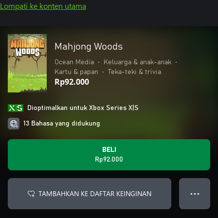
Lompati ke konten utama
Mahjong Woods
Ocean Media
•
Keluarga & anak-anak
•
Kartu & papan
•
Teka-teki & trivia
Rp92.000
Dioptimalkan untuk Xbox Series X|S
13 Bahasa yang didukung
BELI
Rp92.000
TAMBAHKAN KE DAFTAR KEINGINAN
● ● ●