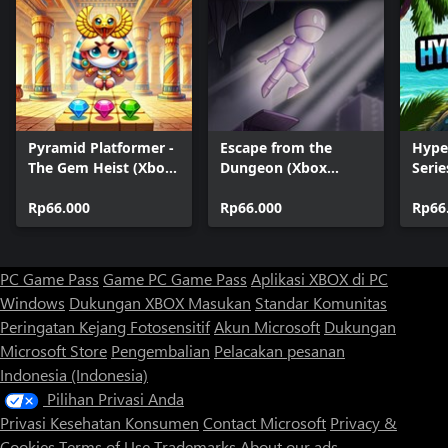
Pyramid Platformer -
Escape from the
Hype
The Gem Heist (Xbox
Dungeon (Xbox
Serie
Series)
Series)
Rp66.000
Rp66.000
Rp66
PC Game Pass
Game PC Game Pass
Aplikasi XBOX di PC
Windows
Dukungan XBOX
Masukan
Standar Komunitas
Peringatan Kejang Fotosensitif
Akun Microsoft
Dukungan
Microsoft Store
Pengembalian
Pelacakan pesanan
Indonesia (Indonesia)
Pilihan Privasi Anda
Privasi Kesehatan Konsumen
Contact Microsoft
Privacy &
Cookies
Terms of Use
Trademarks
About our ads