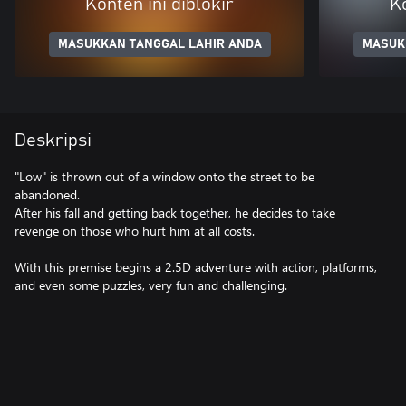
Konten ini diblokir
Ko
MASUKKAN TANGGAL LAHIR ANDA
MASUK
Deskripsi
"Low" is thrown out of a window onto the street to be
abandoned.
After his fall and getting back together, he decides to take
revenge on those who hurt him at all costs.
With this premise begins a 2.5D adventure with action, platforms,
and even some puzzles, very fun and challenging.