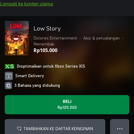
Lompati ke konten utama
Low Story
Dolores Entertainment
•
Aksi & petualangan
•
Menembak
Rp105.000
Dioptimalkan untuk Xbox Series X|S
Smart Delivery
3 Bahasa yang didukung
BELI
Rp105.000
TAMBAHKAN KE DAFTAR KEINGINAN
● ● ●