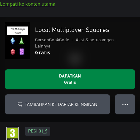
Lompati ke konten utama
Local Multiplayer Squares
CarsonCookCode
•
Aksi & petualangan
•
Lainnya
Gratis
DAPATKAN
Gratis
TAMBAHKAN KE DAFTAR KEINGINAN
● ● ●
PEGI 3