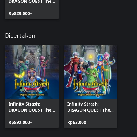
DRAGON QUEST The
Adventure of Dai
Rp829.000+
Disertakan
Infinity Strash:
Infinity Strash:
DRAGON QUEST The
DRAGON QUEST The
Adventure of Dai -
Adventure of Dai
Digital Deluxe Edition
Rp892.000+
Digital Deluxe
Rp63.000
Upgrade