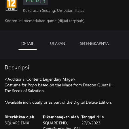
PEGI 12
Kekerasan Sedang, Umpatan Halus
Konten ini memerlukan game (dijual terpisah).
DETAIL
ULASAN
SELENGKAPNYA
Deskripsi
<Additional Content: Legendary Mage>
Costume for Popp based on the Mage from Dragon Quest III:
The Seeds of Salvation.
*Available individually or as part of the Digital Deluxe Edition.
Diterbitkan oleh
Dikembangkan oleh
Tanggal rilis
SQUARE ENIX
SQUARE ENIX,
27/9/2023
GameStudio Inc., KAI