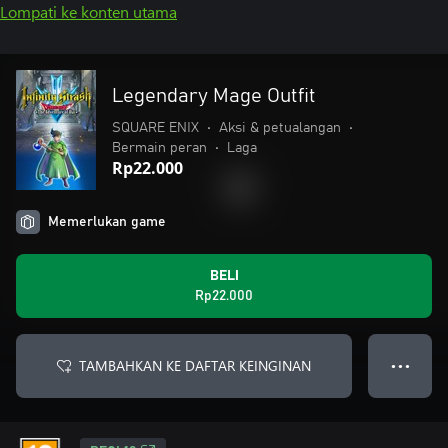
Lompati ke konten utama
Legendary Mage Outfit
SQUARE ENIX
•
Aksi & petualangan
•
Bermain peran
•
Laga
Rp22.000
Memerlukan game
BELI
Rp22.000
TAMBAHKAN KE DAFTAR KEINGINAN
● ● ●