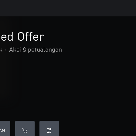
ed Offer
k
•
Aksi & petualangan
AN