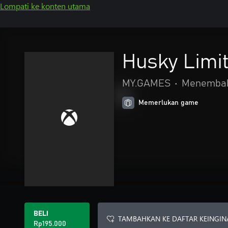
Lompati ke konten utama
Husky Limit
MY.GAMES
•
Menemba
Memerlukan game
BELI
TAMBAHKAN KE DAFTAR KEINGIN
Rp195.000