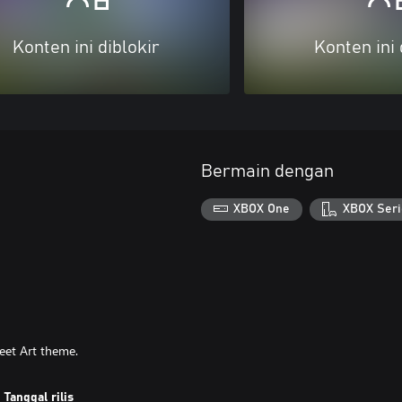
Konten ini diblokir
Konten ini 
Bermain dengan
XBOX One
XBOX Seri
reet Art theme.
Tanggal rilis