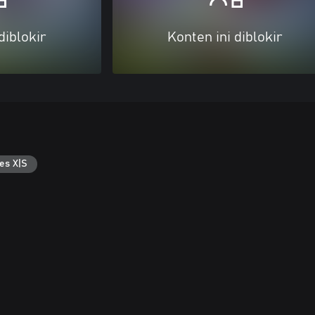
diblokir
Konten ini diblokir
es X|S