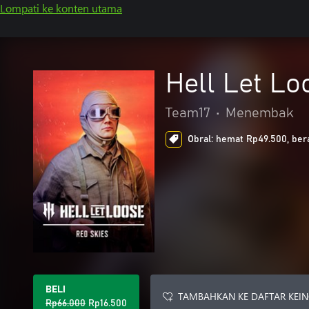
Lompati ke konten utama
Hell Let Lo
Team17
•
Menembak
Obral: hemat Rp49.500, ber
BELI
TAMBAHKAN KE DAFTAR KEI
Rp66.000
Rp16.500