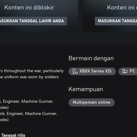
Konten ini diblokir
Konten ini 
ASUKKAN TANGGAL LAHIR ANDA
MASUKKAN TANGGA
Bermain dengan
rs throughout the war, particularly
XBOX Series X|S
PC
ne uniform was worn by soldiers
Kemampuan
ank, Engineer, Machine Gunner,
Multipemain online
oles)
Tank, Engineer, Machine Gunner,
oles)
Tanggal rilis