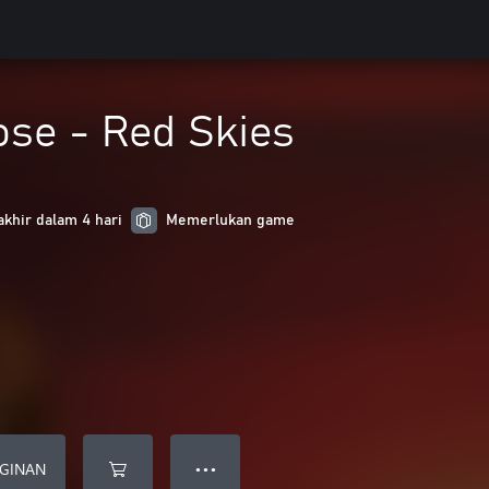
ose - Red Skies
akhir dalam 4 hari
Memerlukan game
NGINAN
● ● ●