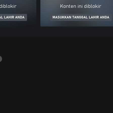
diblokir
Konten ini diblokir
L LAHIR ANDA
MASUKKAN TANGGAL LAHIR ANDA