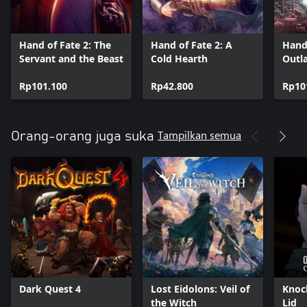
Hand of Fate 2: The
Hand of Fate 2: A
Hand 
Servant and the Beast
Cold Hearth
Outl
Outs
Rp101.100
Rp42.800
Rp10
Tampilkan semua
Orang-orang juga suka
Dark Quest 4
Lost Eidolons: Veil of
Knoc
the Witch
Lid