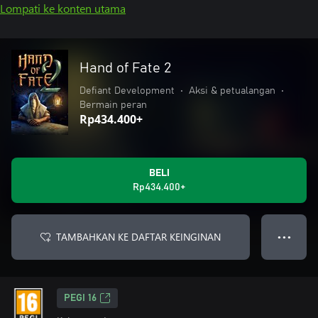
Lompati ke konten utama
Hand of Fate 2
Defiant Development
•
Aksi & petualangan
•
Bermain peran
Rp434.400+
BELI
Rp434.400+
TAMBAHKAN KE DAFTAR KEINGINAN
● ● ●
PEGI 16