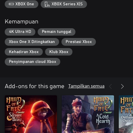
XBOX One
XBOX Series X|S
Kemampuan
4K Ultra HD
Pemain tunggal
Xbox One X Ditingkatkan
Prestasi Xbox
Kehadiran Xbox
Klub Xbox
Penyimpanan cloud Xbox
Tampilkan semua
Add-ons for this game