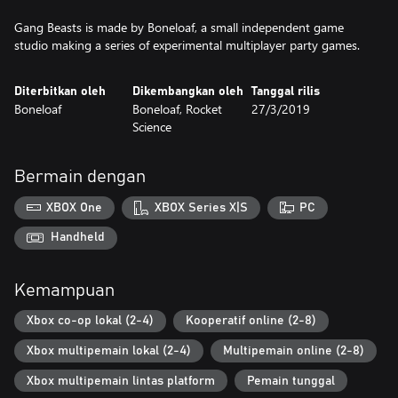
Gang Beasts is made by Boneloaf, a small independent game
studio making a series of experimental multiplayer party games.
Diterbitkan oleh
Dikembangkan oleh
Tanggal rilis
Boneloaf
Boneloaf, Rocket
27/3/2019
Science
Bermain dengan
XBOX One
XBOX Series X|S
PC
Handheld
Kemampuan
Xbox co-op lokal (2-4)
Kooperatif online (2-8)
Xbox multipemain lokal (2-4)
Multipemain online (2-8)
Xbox multipemain lintas platform
Pemain tunggal