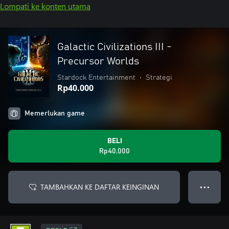
Lompati ke konten utama
Galactic Civilizations III -
Precursor Worlds
Stardock Entertainment
•
Strategi
Rp40.000
Memerlukan game
BELI
Rp40.000
TAMBAHKAN KE DAFTAR KEINGINAN
● ● ●