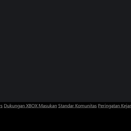
ws
Dukungan XBOX
Masukan
Standar Komunitas
Peringatan Kejan