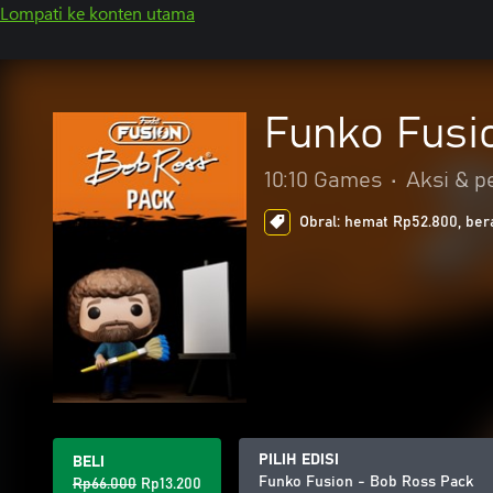
Lompati ke konten utama
Funko Fusi
10:10 Games
•
Aksi & p
Obral: hemat Rp52.800, ber
PILIH EDISI
BELI
Funko Fusion - Bob Ross Pack
Rp66.000
Rp13.200