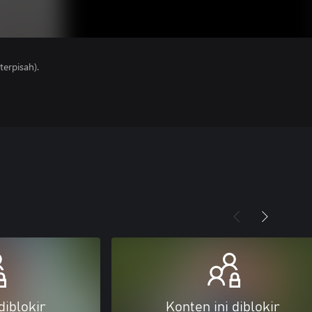
erpisah).
diblokir
Konten ini diblokir