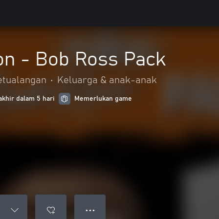
on - Bob Ross Pack
etualangan
•
Keluarga & anak-anak
akhir dalam 5 hari
Memerlukan game
● ● ●