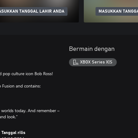
ASUKKAN TANGGAL LAHIR ANDA
MASUKKAN TANGGA
Bermain dengan
XBOX Series X|S
nd pop culture icon Bob Ross!
o Fusion and contains:
me worlds today. And remember –
and look.”
Tanggal rilis