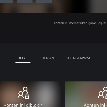
Konten ini memerlukan game (dijual t
DETAIL
ULASAN
SELENGKAPNYA
Konten ini diblokir
Konten ini 