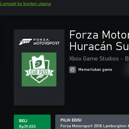
Lompati ke konten utama
Forza Moto
Huracán Su
Xbox Game Studios
•
B
Memerlukan game
PILIH EDISI
BELI
Forza Motorsport 2018 Lamborghini 
Rp39.000