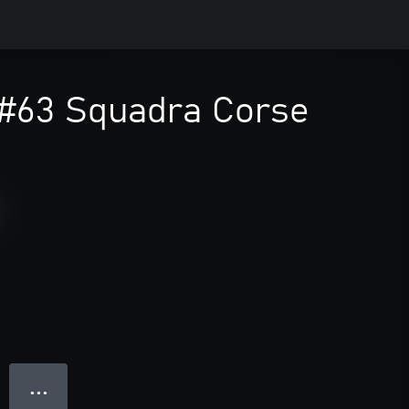
 #63 Squadra Corse
● ● ●