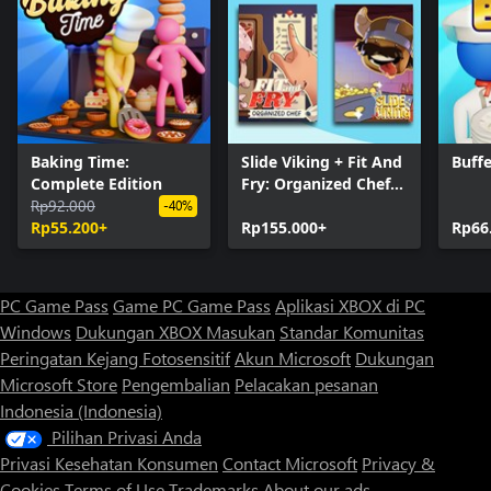
Baking Time:
Slide Viking + Fit And
Buffe
Complete Edition
Fry: Organized Chef
Rp92.000
(Bundle)
-40%
Rp55.200+
Rp155.000+
Rp66
PC Game Pass
Game PC Game Pass
Aplikasi XBOX di PC
Windows
Dukungan XBOX
Masukan
Standar Komunitas
Peringatan Kejang Fotosensitif
Akun Microsoft
Dukungan
Microsoft Store
Pengembalian
Pelacakan pesanan
Indonesia (Indonesia)
Pilihan Privasi Anda
Privasi Kesehatan Konsumen
Contact Microsoft
Privacy &
Cookies
Terms of Use
Trademarks
About our ads