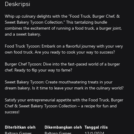
Deskripsi
Whip up culinary delights with the "Food Truck, Burger Chef, &
Sweet Bakery Tycoon Collection." This tantalizing bundle
combines the excitement of running a food truck, a burger joint,
and a sweet bakery.
Food Truck Tycoon: Embark on a flavorful journey with your very
own food truck. Are you ready to cook your way to success?
Burger Chef Tycoon: Dive into the fast-paced world of a burger
chef. Ready to flip your way to fame?
Sweet Bakery Tycoon: Create mouthwatering treats in your
dream bakery. Is it time to leave your mark in the culinary world?
Satisfy your entrepreneurial appetite with the Food Truck, Burger
Chef & Sweet Bakery Tycoon Collection – a recipe for fun and
success!
Diterbitkan oleh
Dikembangkan oleh
Tanggal rilis
Baltoro Games
Baltoro Games
12/1/2024