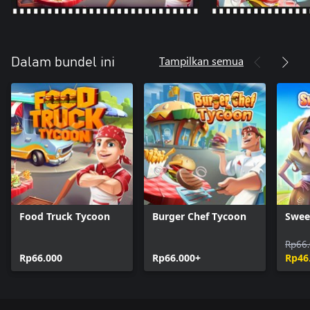
Tampilkan semua
Dalam bundel ini
Food Truck Tycoon
Burger Chef Tycoon
Swee
Rp66
Rp66.000
Rp66.000+
Rp46