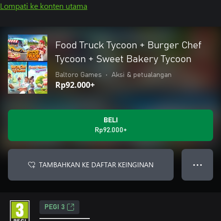
Lompati ke konten utama
Food Truck Tycoon + Burger Chef
Tycoon + Sweet Bakery Tycoon
Baltoro Games
•
Aksi & petualangan
Rp92.000+
BELI
Rp92.000+
TAMBAHKAN KE DAFTAR KEINGINAN
● ● ●
PEGI 3