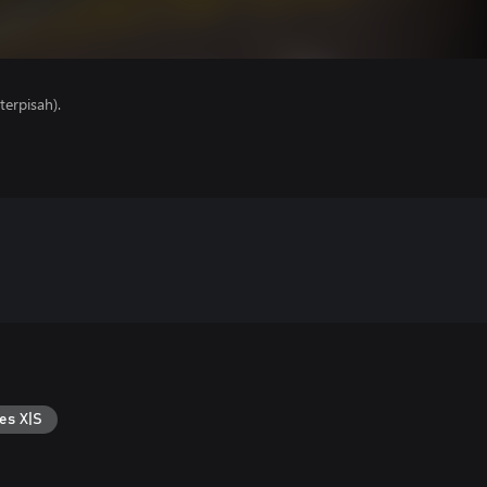
erpisah).
es X|S