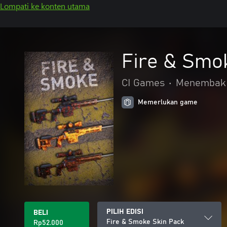
Lompati ke konten utama
Fire & Smo
CI Games
•
Menembak
Memerlukan game
PILIH EDISI
BELI
Fire & Smoke Skin Pack
Rp52.000