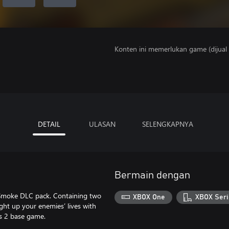
Konten ini memerlukan game (dijual t
DETAIL
ULASAN
SELENGKAPNYA
Bermain dengan
 Smoke DLC pack. Containing two
XBOX One
XBOX Seri
ight up your enemies’ lives with
ts 2 base game.