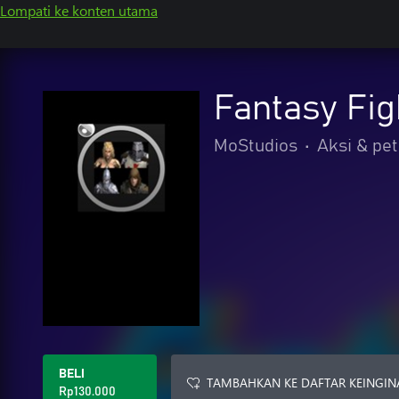
Lompati ke konten utama
Fantasy Fig
MoStudios
•
Aksi & pe
BELI
TAMBAHKAN KE DAFTAR KEINGIN
Rp130.000