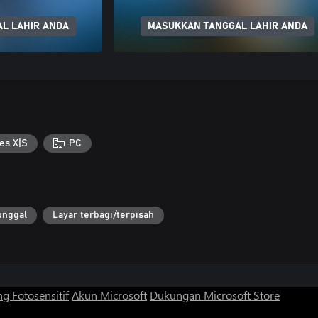
L LAHIR ANDA
MASUKKAN TANGGAL LAHIR ANDA
es X|S
PC
unggal
Layar terbagi/terpisah
g Fotosensitif
Akun Microsoft
Dukungan Microsoft Store