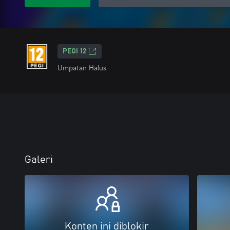
PEGI 12
Umpatan Halus
Galeri
Konten ini diblokir