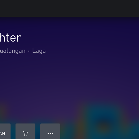
hter
tualangan
•
Laga
AN
● ● ●