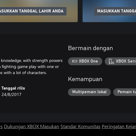
ASUKKAN TANGGAL LAHIR ANDA
MASUKKAN TANGGA
Bermain dengan
al knowledge, with strength powers
XBOX One
XBOX Seri
a fighting game play with one or
 with a lot of characters.
Kemampuan
Tanggal rilis
Multipemain lokal
Pemain t
24/8/2017
ws
Dukungan XBOX
Masukan
Standar Komunitas
Peringatan Kejan