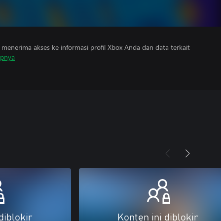
menerima akses ke informasi profil Xbox Anda dan data terkait
apnya
diblokir
Konten ini diblokir