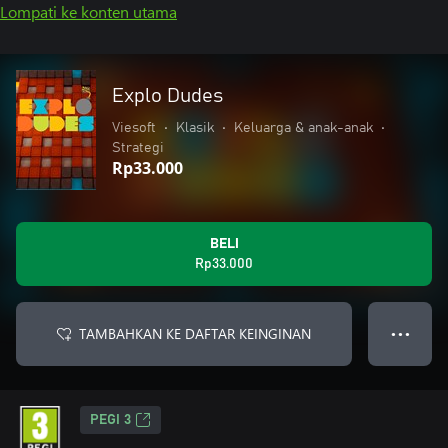
Lompati ke konten utama
Explo Dudes
Viesoft
•
Klasik
•
Keluarga & anak-anak
•
Strategi
Rp33.000
BELI
Rp33.000
TAMBAHKAN KE DAFTAR KEINGINAN
● ● ●
PEGI 3