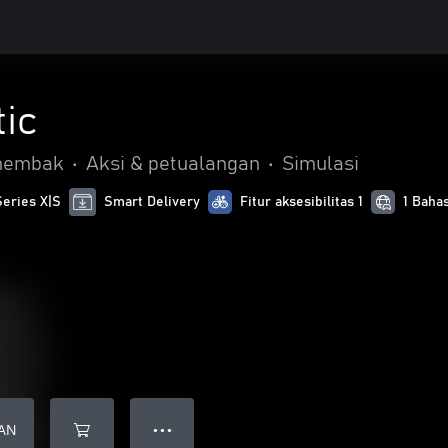
ic
nembak
•
Aksi & petualangan
•
Simulasi
Series X|S
Smart Delivery
Fitur aksesibilitas 1
1 Baha
AN
● ● ●