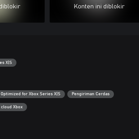
diblokir
Konten ini diblokir
es X|S
Optimized for Xbox Series X|S
Pengiriman Cerdas
 cloud Xbox