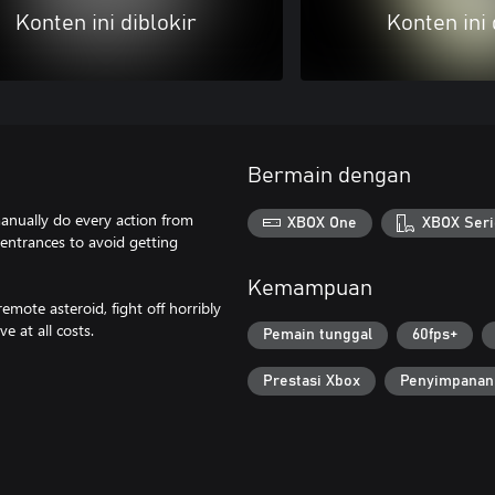
Konten ini diblokir
Konten ini 
Bermain dengan
manually do every action from
XBOX One
XBOX Seri
entrances to avoid getting
Kemampuan
emote asteroid, fight off horribly
e at all costs.
Pemain tunggal
60fps+
Prestasi Xbox
Penyimpanan