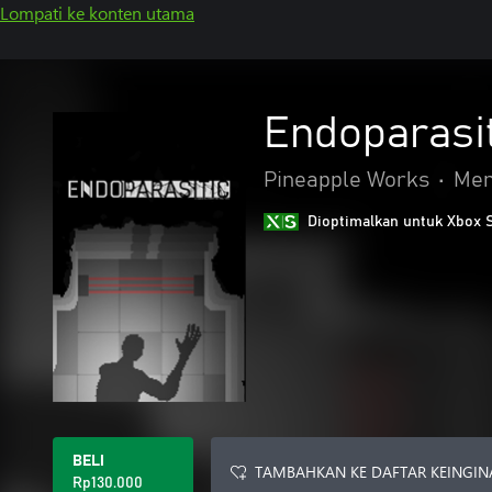
Lompati ke konten utama
Endoparasit
Pineapple Works
•
Me
Dioptimalkan untuk Xbox 
BELI
TAMBAHKAN KE DAFTAR KEINGIN
Rp130.000