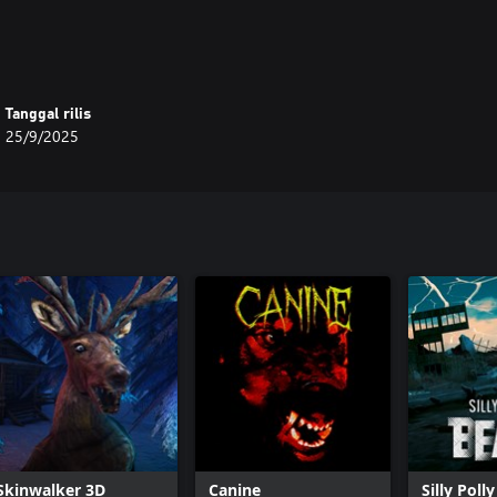
Tanggal rilis
25/9/2025
Skinwalker 3D
Canine
Silly Poll