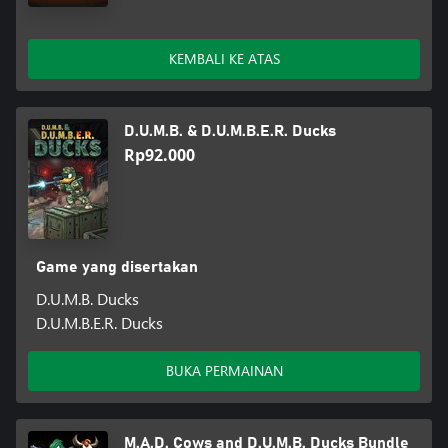
KEMBALI KE ATAS
D.U.M.B. & D.U.M.B.E.R. Ducks
Rp92.000
Game yang disertakan
D.U.M.B. Ducks
D.U.M.B.E.R. Ducks
BUKA PERMAINAN
M.A.D. Cows and D.U.M.B. Ducks Bundle