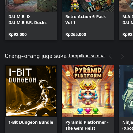
D.U.M.B. &
Retro Action 6-Pack
M.A.
D.U.M.B.E.R. Ducks
Vol 1
D.U.
Bund
Rp92.000
Rp265.000
Rp92
Tampilkan semua
Orang-orang juga suka
1-Bit Dungeon Bundle
Pyramid Platformer -
Ninj
The Gem Heist
(Xbox