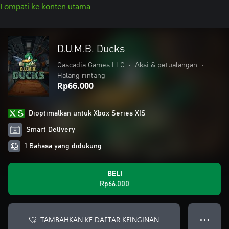
Lompati ke konten utama
D.U.M.B. Ducks
Cascadia Games LLC
•
Aksi & petualangan
•
Halang rintang
Rp66.000
Dioptimalkan untuk Xbox Series X|S
Smart Delivery
1 Bahasa yang didukung
BELI
Rp66.000
TAMBAHKAN KE DAFTAR KEINGINAN
● ● ●