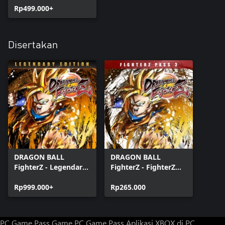
Rp499.000+
Disertakan
DRAGON BALL
DRAGON BALL
FighterZ - Legendary
FighterZ - FighterZ
Edition(Windows)
Pass 3 (Windows)
Rp999.000+
Rp265.000
PC Game Pass
Game PC Game Pass
Aplikasi XBOX di PC