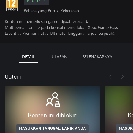
PEGI 12
Bahasa yang Buruk, Kekerasan
Konten ini memerlukan game (dijual terpisah).
Multipemain online pada konsol memerlukan Xbox Game Pass
Essential, Premium, atau Ultimate (langganan dijual terpisah).
DETAIL
ULASAN
SELENGKAPNYA
Galeri
Konten ini diblokir
Ko
MASUKKAN TANGGAL LAHIR ANDA
MASUK