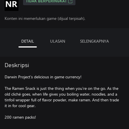
TIDAK BERPERINGKAT
Konten ini memerlukan game (dijual terpisah).
DETAIL
ULASAN
SELENGKAPNYA
Deskripsi
Darwin Project’s delicious in game currency!
The Ramen Snack is just the thing when you’re on the go. As the
old cliché goes, when life gives you boiling water, noodles, and a
tinfoil wrapper full of flavor powder, make ramen. And then trade
it in for cool gear.
200 ramen packs!