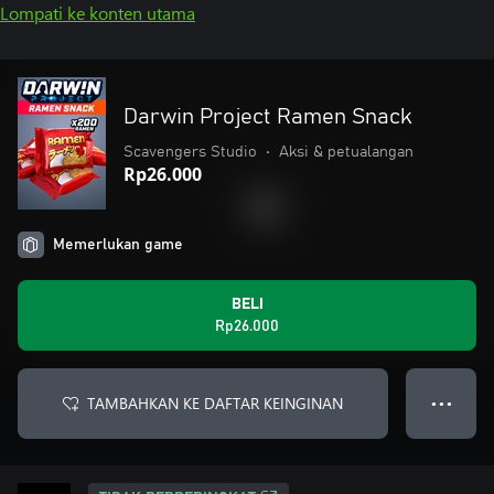
Lompati ke konten utama
Darwin Project Ramen Snack
Scavengers Studio
•
Aksi & petualangan
Rp26.000
Memerlukan game
BELI
Rp26.000
TAMBAHKAN KE DAFTAR KEINGINAN
● ● ●