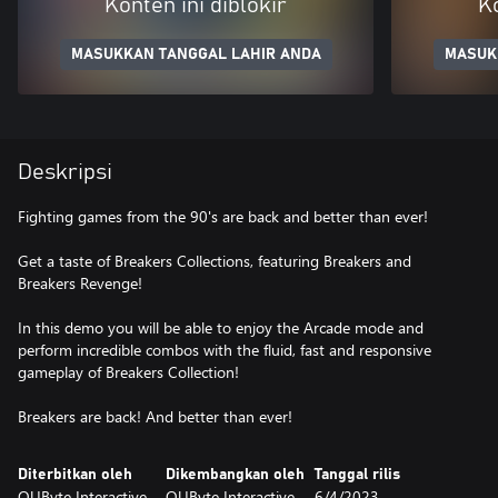
Konten ini diblokir
Ko
MASUKKAN TANGGAL LAHIR ANDA
MASUK
Deskripsi
Fighting games from the 90's are back and better than ever!
Get a taste of Breakers Collections, featuring Breakers and
Breakers Revenge!
In this demo you will be able to enjoy the Arcade mode and
perform incredible combos with the fluid, fast and responsive
gameplay of Breakers Collection!
Breakers are back! And better than ever!
Diterbitkan oleh
Dikembangkan oleh
Tanggal rilis
QUByte Interactive
QUByte Interactive
6/4/2023