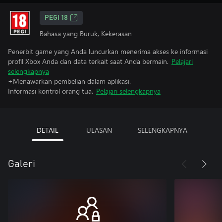
PEGI 18
Bahasa yang Buruk, Kekerasan
Penerbit game yang Anda luncurkan menerima akses ke informasi
profil Xbox Anda dan data terkait saat Anda bermain.
Pelajari
selengkapnya
+Menawarkan pembelian dalam aplikasi.
Informasi kontrol orang tua.
Pelajari selengkapnya
DETAIL
ULASAN
SELENGKAPNYA
Galeri