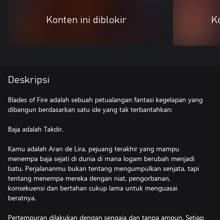
Konten ini diblokir
Ko
Deskripsi
Blades of Fire adalah sebuah petualangan fantasi kegelapan yang
dibangun berdasarkan satu ide yang tak terbantahkan:
Baja adalah Takdir.
Kamu adalah Aran de Lira, pejuang terakhir yang mampu
menempa baja sejati di dunia di mana logam berubah menjadi
batu. Perjalananmu bukan tentang mengumpulkan senjata, tapi
tentang menempa mereka dengan niat, pengorbanan,
konsekuensi dan bertahan cukup lama untuk menguasai
beratnya.
Pertempuran dilakukan dengan sengaja dan tanpa ampun. Setiap