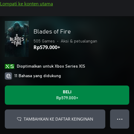
Lompati ke konten utama
Blades of Fire
505 Games
•
Aksi & petualangan
Rp579.000+
Dioptimalkan untuk Xbox Series X|S
11 Bahasa yang didukung
BELI
Rp579.000+
TAMBAHKAN KE DAFTAR KEINGINAN
● ● ●