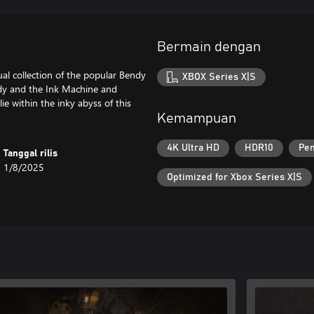
Bermain dengan
ual collection of the popular Bendy
XBOX Series X|S
endy and the Ink Machine and
e within the inky abyss of this
Kemampuan
4K Ultra HD
HDR10
Pem
Tanggal rilis
1/8/2025
Optimized for Xbox Series X|S