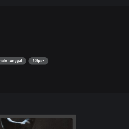
ain tunggal
60fps+