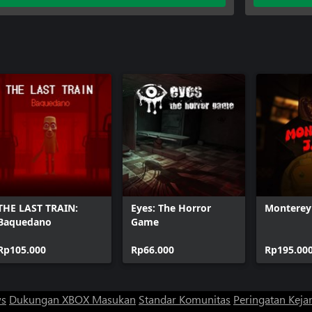
THE LAST TRAIN:
Eyes: The Horror
Monterey
Baquedano
Game
Rp105.000
Rp66.000
Rp195.00
ws
Dukungan XBOX
Masukan
Standar Komunitas
Peringatan Kejan