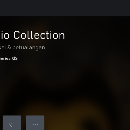
io Collection
ksi & petualangan
Series X|S
● ● ●