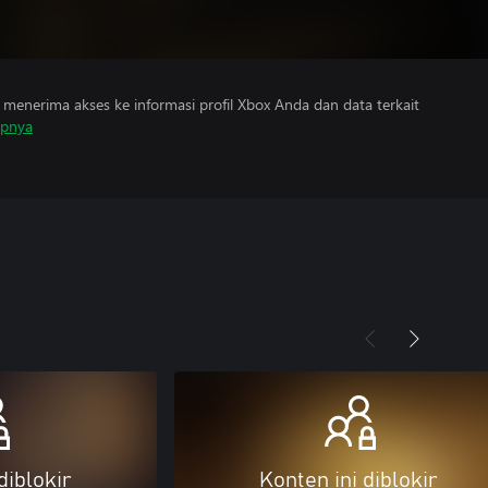
menerima akses ke informasi profil Xbox Anda dan data terkait
apnya
diblokir
Konten ini diblokir