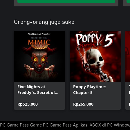
Orang-orang juga suka
Five Nights at
Poppy Playtime:
Freddy's: Secret of
Chapter 5
the Mimic
Rp525.000
Rp265.000
PC Game Pass
Game PC Game Pass
Aplikasi XBOX di PC Windo