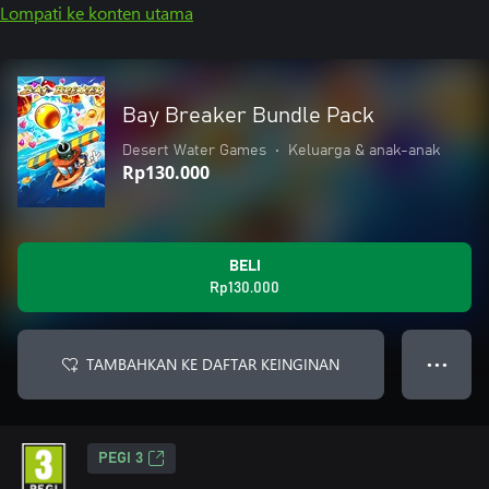
Lompati ke konten utama
Bay Breaker Bundle Pack
Desert Water Games
•
Keluarga & anak-anak
Rp130.000
BELI
Rp130.000
TAMBAHKAN KE DAFTAR KEINGINAN
● ● ●
PEGI 3