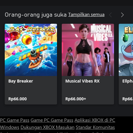
Tampilkan semua
Orang-orang juga suka
Bay Breaker
Musical Vibes RX
Ellph
Rp66.000
Rp66.000+
Rp66
PC Game Pass
Game PC Game Pass
Aplikasi XBOX di PC
Windows
Dukungan XBOX
Masukan
Standar Komunitas