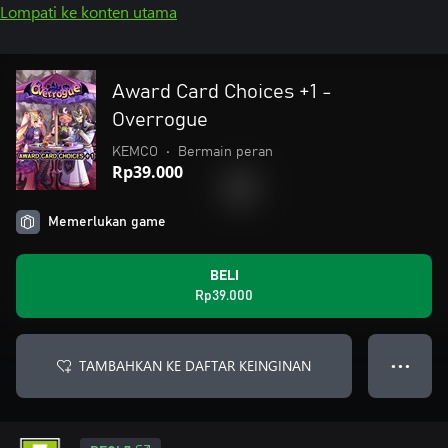
Lompati ke konten utama
Award Card Choices +1 -
Overrogue
KEMCO
•
Bermain peran
Rp39.000
Memerlukan game
BELI
Rp39.000
TAMBAHKAN KE DAFTAR KEINGINAN
● ● ●