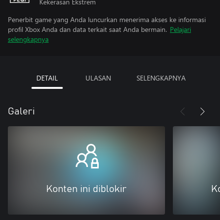
Kekerasan Ekstrem
Penerbit game yang Anda luncurkan menerima akses ke informasi
profil Xbox Anda dan data terkait saat Anda bermain.
Pelajari
selengkapnya
DETAIL
ULASAN
SELENGKAPNYA
Galeri
Konten ini diblokir
Ko