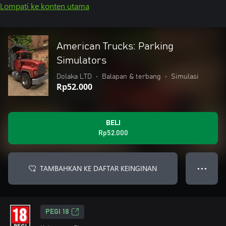
Lompati ke konten utama
American Trucks: Parking
Simulators
Dolaka LTD
•
Balapan & terbang
•
Simulasi
Rp52.000
BELI
Rp52.000
TAMBAHKAN KE DAFTAR KEINGINAN
● ● ●
PEGI 18